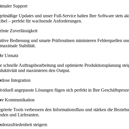
imaler Support
elmäßige Updates und unser Full-Service halten Ihre Software stets ak
xibel – perfekt für wachsende Anforderungen.
hste Zuverlässigkeit
uitive Bedienung und smarte Prüfroutinen minimieren Fehlerquellen un
 maximale Stabilität.
hr Umsatz
e schnelle Auftragsbearbeitung und optimierte Produktionsplanung stei
duktivität und maximieren den Output.
tlose Integration
ividuell angepasste Lösungen fügen sich perfekt in Ihre Geschäftsproze
are Kommunikation
egrierte Tools verbessern den Informationsfluss und stärken die Bezieh
den und Lieferanten.
denzufriedenheit steigern