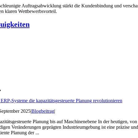
chleunigte Auftragsabwicklung stärkt die Kundenbindung und verschaf
en klaren Wettbewerbsvorteil.
uigkeiten
ERP-Systeme die kapazitätsgesteuerte Planung revolutionieren
 September 2025
|
Blogbeitrag
|
zitätsgesteuerte Planung bis auf Maschinenebene In der heutigen, von
digen Veränderungen geprägten Industrieumgebung ist eine präzise un
ziente Planung der ...