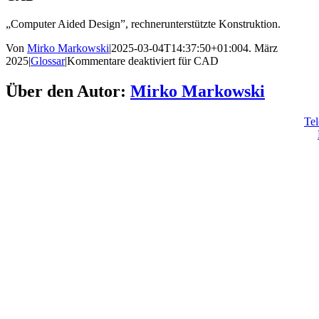
„Computer Aided Design”, rechnerunterstützte Konstruktion.
Von
Mirko Markowski
|
2025-03-04T14:37:50+01:00
4. März
2025
|
Glossar
|
Kommentare deaktiviert
für CAD
Über den Autor:
Mirko Markowski
Tel