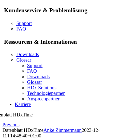
Kundenservice & Problemlösung
Support
FAQ
Ressourcen & Informationen
Downloads
Glossar
Support
FAQ
Downloads
Glossar
HDx Solutions
Technologiepartner
Ansprechpartner
Karriere
enblatt HDxTime
Previous
Datenblatt HDxTime
Anke Zimmermann
2023-12-
11T14:48:40+01:00