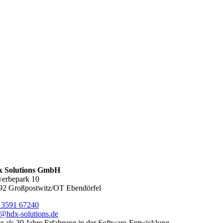
 Solutions GmbH
erbepark 10
92 Großpostwitz/OT Ebendörfel
 3591 67240
o@hdx-solutions.de
 als 30 Jahre Erfahrung in der Software-Entwicklung