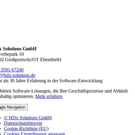
 Solutions GmbH
erbepark 10
92 Großpostwitz/OT Ebendörfel
 3591 67240
o@hdx-solutions.de
 als 30 Jahre Erfahrung in der Software-Entwicklung
bieten Software-Lösungen, die Ihre Geschäftsprozesse und Abläufe
haltig optimieren.
Mehr erfahren
gle Navigation
© HDx Solutions GmbH
Datenschutzhinweis
Cookie-Richtlinie (EU)
Cookies Einstellungen anpassen