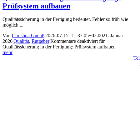
Prüfsystem aufbauen
Qualitätssicherung in der Fertigung bedeutet, Fehler so früh wie
möglich ...
Von
Christina Gneuß
|
2026-07-15T11:37:05+02:00
21. Januar
2026
|
Qualität
,
Ratgeber
|
Kommentare deaktiviert
für
Qualitätssicherung in der Fertigung: Prüfsystem aufbauen
mehr
Tel