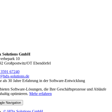
 Solutions GmbH
erbepark 10
92 Großpostwitz/OT Ebendörfel
 3591 67240
o@hdx-solutions.de
 als 30 Jahre Erfahrung in der Software-Entwicklung
bieten Software-Lösungen, die Ihre Geschäftsprozesse und Abläufe
haltig optimieren.
Mehr erfahren
gle Navigation
© HDx Solutions GmbH